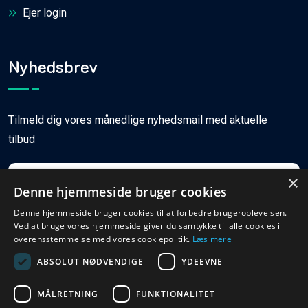
Ejer login
Nyhedsbrev
Tilmeld dig vores månedlige nyhedsmail med aktuelle
tilbud
×
Denne hjemmeside bruger cookies
Denne hjemmeside bruger cookies til at forbedre brugeroplevelsen.
Ved at bruge vores hjemmeside giver du samtykke til alle cookies i
Tilmeld
overensstemmelse med vores cookiepolitik.
Læs mere
ABSOLUT NØDVENDIGE
YDEEVNE
MÅLRETNING
FUNKTIONALITET
© Copyright
2026
Ferieboligweb.dk