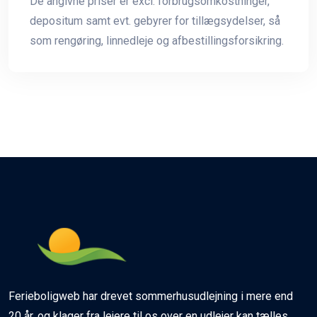
De angivne priser er excl. forbrugsomkostninger,
depositum samt evt. gebyrer for tillægsydelser, så
som rengøring, linnedleje og afbestillingsforsikring.
Ferieboligweb har drevet sommerhusudlejning i mere end
20 år, og klager fra lejere til os over en udlejer kan tælles