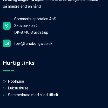
på mindre end en hånd.
Sommerhusportalen ApS
Skovbakken 2
DK-8740 Brædstrup
fbw@ferieboligweb.dk
Hurtig links
Poolhuse
Luksushuse
Sommerhuse med hund tilladt