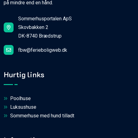
på mindre end en hånd.
Sommerhusportalen ApS
Skovbakken 2
DK-8740 Brædstrup
fbw@ferieboligweb.dk
Hurtig links
Poolhuse
Luksushuse
Sommerhuse med hund tilladt