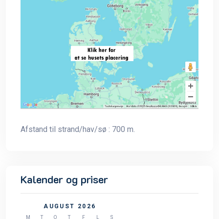
Afstand til strand/hav/sø : 700 m.
Kalender og priser
AUGUST 2026
M
T
O
T
F
L
S