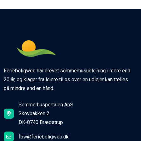
Ferieboligweb har drevet sommerhusudlejning i mere end
20 år, og klager fra lejere til os over en udlejer kan tælles
på mindre end en hånd.
Sommerhusportalen ApS
Skovbakken 2
DK-8740 Brædstrup
fbw@ferieboligweb.dk