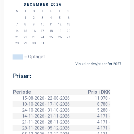
DECEMBER 2026
M
T
O
T
F
L
S
1
2
3
4
5
6
7
8
9
10
11
12
13
14
15
16
17
18
19
20
21
22
23
24
25
26
27
28
29
30
31
= Optaget
Vis kalender/priser for 2027
Priser:
Periode
Pris i DKK
15-08-2026 - 22-08-2026
11.078,-
10-10-2026 - 17-10-2026
8.788,-
24-10-2026 - 31-10-2026
5.288,-
14-11-2026 - 21-11-2026
4.171,-
21-11-2026 - 28-11-2026
4.171,-
28-11-2026 - 05-12-2026
4.171,-
05-12-2026 - 12-12-2026
4.171,-