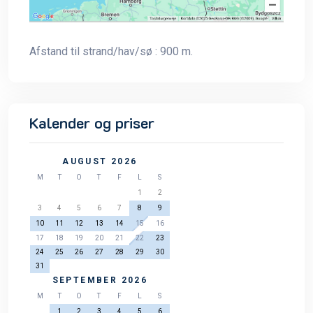
Afstand til strand/hav/sø : 900 m.
Kalender og priser
AUGUST 2026
M
T
O
T
F
L
S
1
2
3
4
5
6
7
8
9
10
11
12
13
14
15
16
17
18
19
20
21
22
23
24
25
26
27
28
29
30
31
SEPTEMBER 2026
M
T
O
T
F
L
S
1
2
3
4
5
6