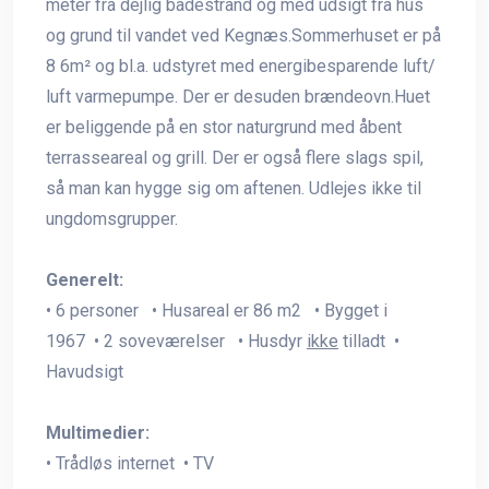
meter fra dejlig badestrand og med udsigt fra hus
og grund til vandet ved Kegnæs.Sommerhuset er på
8 6m² og bl.a. udstyret med energibesparende luft/
luft varmepumpe. Der er desuden brændeovn.Huet
er beliggende på en stor naturgrund med åbent
terrasseareal og grill. Der er også flere slags spil,
så man kan hygge sig om aftenen. Udlejes ikke til
ungdomsgrupper.
Generelt:
• 6 personer • Husareal er 86 m2 • Bygget i
1967 • 2 soveværelser • Husdyr
ikke
tilladt •
Havudsigt
Multimedier:
• Trådløs internet • TV