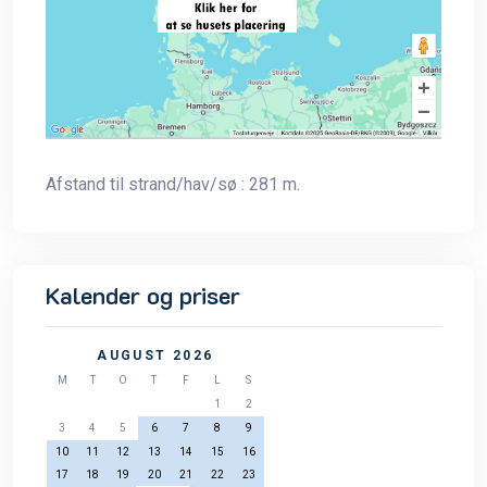
Afstand til strand/hav/sø : 281 m.
Kalender og priser
AUGUST 2026
M
T
O
T
F
L
S
1
2
3
4
5
6
7
8
9
10
11
12
13
14
15
16
17
18
19
20
21
22
23