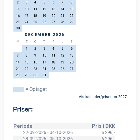
2
3
4
5
6
7
8
9
10
11
12
13
14
15
16
17
18
19
20
21
22
23
24
25
26
27
28
29
30
DECEMBER 2026
M
T
O
T
F
L
S
1
2
3
4
5
6
7
8
9
10
11
12
13
14
15
16
17
18
19
20
21
22
23
24
25
26
27
28
29
30
31
= Optaget
Vis kalender/priser for 2027
Priser:
Periode
Pris i DKK
27-09-2026 - 04-10-2026
6.296,-
28-09-2026 - 05-10-2026
6.296,-