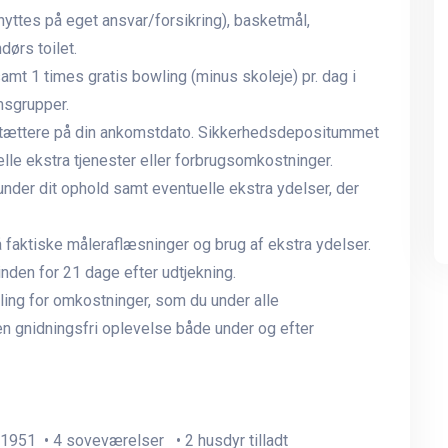
yttes på eget ansvar/forsikring), basketmål,
ørs toilet.
amt 1 times gratis bowling (minus skoleje) pr. dag i
msgrupper.
t tættere på din ankomstdato. Sikkerhedsdepositummet
lle ekstra tjenester eller forbrugsomkostninger.
der dit ophold samt eventuelle ekstra ydelser, der
å faktiske måleraflæsninger og brug af ekstra ydelser.
inden for 21 dage efter udtjekning.
ing for omkostninger, som du under alle
en gnidningsfri oplevelse både under og efter
 1951 • 4 soveværelser • 2 husdyr tilladt