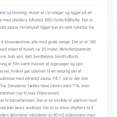
and og bowling. Huset er i to etager og ligger på en
med shelters, bålsted, BBQ-hytte/bålhytte. Her er
ød sauna. Feriehuset ligger kun en rask cykeltur fra
er 4 soveværelser, alle med gode senge. Der er et 180
 ved siden af huset, ca. 20 meter. Aktivitetsrummet
sin, bob spil, dart, bordtennis, bordfodbold,
ing af film samt masser af legesager og spil.
ser, hvilket gør udelivet til en naturlig del af
udestue med infrarød sauna. På 1. sal er der stor
erfra. Derudover fælles have (deles med 71b, som
ie sammen (op til max 20personer).
r til børnefamilien. Der er et område til udelivet med
r der kan laves snobrød. Der er to store shelters til 4
endørs aktiviteter inkluderer et 40 m2 klatrestativ med