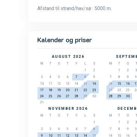
Afstand til strand/hav/sø : 5000 m.
Kalender og priser
AUGUST 2026
SEPTEMB
M
T
O
T
F
L
S
M
T
O
1
2
1
2
3
4
5
6
7
8
9
7
8
9
1
10
11
12
13
14
15
16
14
15
16
1
17
18
19
20
21
22
23
21
22
23
2
24
25
26
27
28
29
30
28
29
30
31
NOVEMBER 2026
DECEMB
M
T
O
T
F
L
S
M
T
O
1
1
2
2
3
4
5
6
7
8
7
8
9
1
9
10
11
12
13
14
15
14
15
16
1