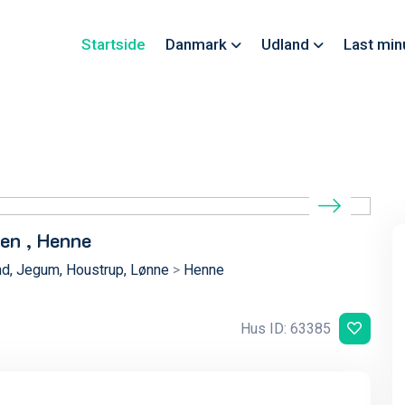
Startside
Danmark
Udland
Last min
en , Henne
d, Jegum, Houstrup, Lønne
>
Henne
Hus ID: 63385