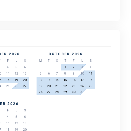
ER 2026
OKTOBER 2026
T
F
L
S
M
T
O
T
F
L
S
3
4
5
6
1
2
3
4
0
11
12
13
5
6
7
8
9
10
11
7
18
19
20
12
13
14
15
16
17
18
4
25
26
27
19
20
21
22
23
24
25
26
27
28
29
30
31
ER 2026
T
F
L
S
3
4
5
6
0
11
12
13
7
18
19
20