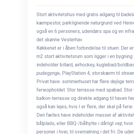
Stort aktivitetshus med gratis adgang til badel
kæmpestor, parklignende naturgrund ved Henne 
også en 6 personers, udendørs spa og en infrar
det skønne Vesterhav.
Køkkenet er i åben forbindelse til stuen. Der 
m2 stort aktivitetsrum som ligger i en bygning
indeholder billard, airhockey, kuglebad/boldbas
pudegynge, PlayStation 4, storskærm til stream
Privat have: sommerhuset har flere dejlige terras
ferieopholdet. Stor terrasse med spabad. Stor 
balkon-terrasse og direkte adgang til haven h
også kan lejes, hvis I er flere, der skal på fer
Den fælles have indeholder masser af aktivitete
bålplads, eller BBQ-/bålhytte i dårligt vejr, hvo
personer i hver, til overnatning i det fri. De ud