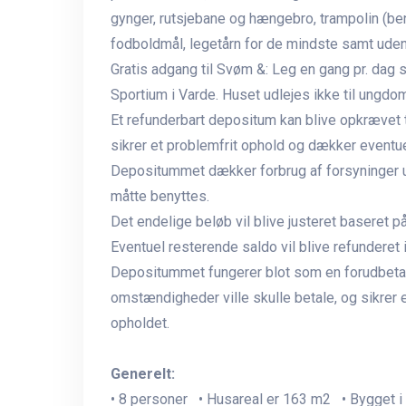
gynger, rutsjebane og hængebro, trampolin (ben
fodboldmål, legetårn for de mindste samt udend
Gratis adgang til Svøm &: Leg en gang pr. dag s
Sportium i Varde. Huset udlejes ikke til ungdo
Et refunderbart depositum kan blive opkræve
sikrer et problemfrit ophold og dækker eventue
Depositummet dækker forbrug af forsyninger un
måtte benyttes.
Det endelige beløb vil blive justeret baseret p
Eventuel resterende saldo vil blive refunderet 
Depositummet fungerer blot som en forudbetal
omstændigheder ville skulle betale, og sikrer 
opholdet.
Generelt:
• 8 personer • Husareal er 163 m2 • Bygget i