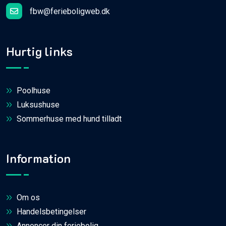
fbw@ferieboligweb.dk
Hurtig links
Poolhuse
Luksushuse
Sommerhuse med hund tilladt
Information
Om os
Handelsbetingelser
Annoncer din feriebolig