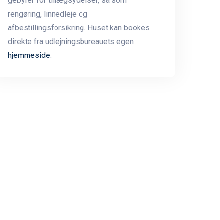
gebyrer for tillægsydelser, så som
rengøring, linnedleje og
afbestillingsforsikring. Huset kan bookes
direkte fra udlejningsbureauets egen
hjemmeside
.