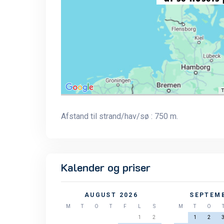
Afstand til strand/hav/sø : 750 m.
Kalender og priser
AUGUST 2026
SEPTEMB
M
T
O
T
F
L
S
M
T
O
1
2
1
2