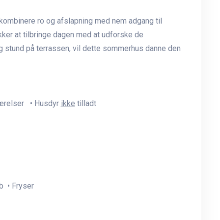
 kombinere ro og afslapning med nem adgang til
ækker at tilbringe dagen med at udforske de
ig stund på terrassen, vil dette sommerhus danne den
værelser • Husdyr
ikke
tilladt
b • Fryser