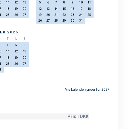
0
11
12
13
5
6
7
8
9
10
11
7
18
19
20
12
13
14
15
16
17
18
4
25
26
27
19
20
21
22
23
24
25
26
27
28
29
30
31
ER 2026
T
F
L
S
3
4
5
6
0
11
12
13
7
18
19
20
4
25
26
27
1
Vis kalender/priser for 2027
Pris i DKK