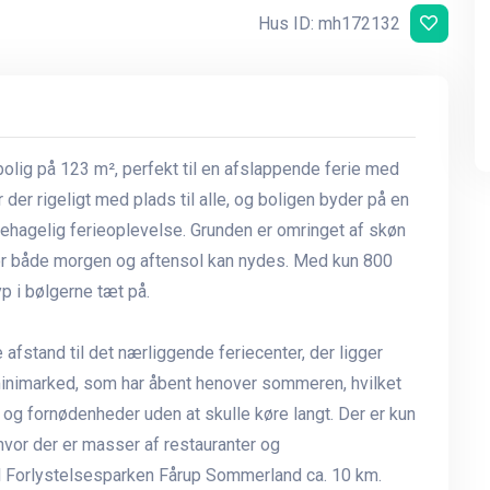
Hus ID: mh172132
lig på 123 m², perfekt til en afslappende ferie med
der rigeligt med plads til alle, og boligen byder på en
behagelig ferieoplevelse. Grunden er omringet af skøn
 hvor både morgen og aftensol kan nydes. Med kun 800
p i bølgerne tæt på.
afstand til det nærliggende feriecenter, der ligger
 minimarked, som har åbent henover sommeren, hvilket
og fornødenheder uden at skulle køre langt. Der er kun
hvor der er masser af restauranter og
il Forlystelsesparken Fårup Sommerland ca. 10 km.