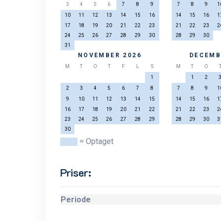
3
4
5
6
7
8
9
7
8
9
1
10
11
12
13
14
15
16
14
15
16
1
17
18
19
20
21
22
23
21
22
23
2
24
25
26
27
28
29
30
28
29
30
31
NOVEMBER 2026
DECEMB
M
T
O
T
F
L
S
M
T
O
1
1
2
2
3
4
5
6
7
8
7
8
9
1
9
10
11
12
13
14
15
14
15
16
1
16
17
18
19
20
21
22
21
22
23
2
23
24
25
26
27
28
29
28
29
30
3
30
= Optaget
Priser:
Periode