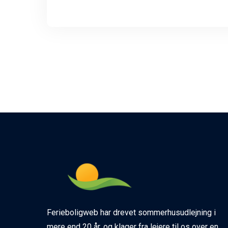
Ferieboligweb har drevet sommerhusudlejning i
mere end 20 år, og klager fra lejere til os over en