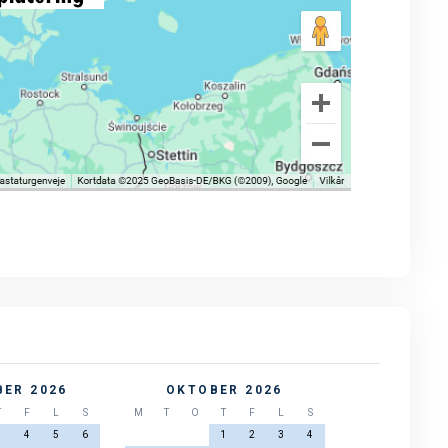
ER 2026
OKTOBER 2026
T
F
L
S
M
T
O
T
F
L
S
3
4
5
6
1
2
3
4