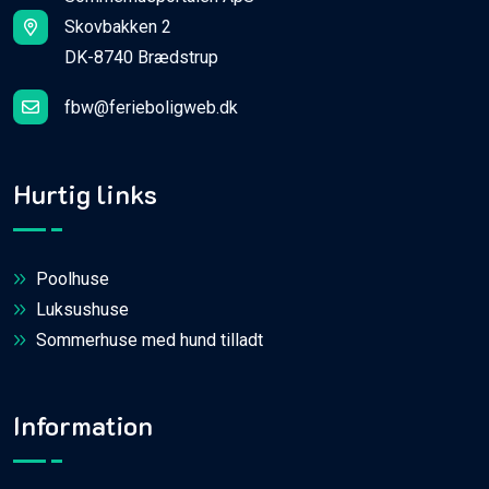
Skovbakken 2
DK-8740 Brædstrup
fbw@ferieboligweb.dk
Hurtig links
Poolhuse
Luksushuse
Sommerhuse med hund tilladt
Information