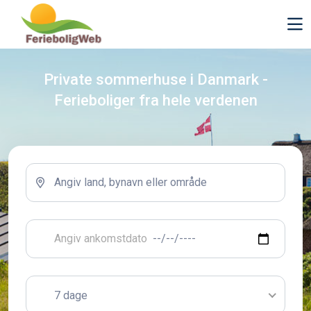
Private sommerhuse i Danmark -
Ferieboliger fra hele verdenen
7 dage