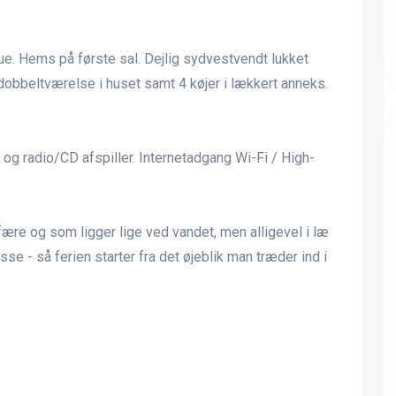
e. Hems på første sal. Dejlig sydvestvendt lukket
 dobbeltværelse i huset samt 4 køjer i lækkert anneks.
og radio/CD afspiller. Internetadgang Wi-Fi / High-
re og som ligger lige ved vandet, men alligevel i læ
sse - så ferien starter fra det øjeblik man træder ind i
Ferielejlighed til 6 personer
Ferielejlighed til 6 perso
med fantastisk havudsigt - i
med fantastisk havudsigt 
Allinge på Nordbornholm
Allinge på Nordbornholm