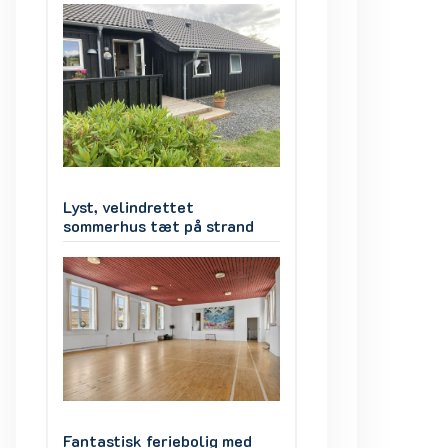
Lyst, velindrettet
Lyst, velindrettet
d
sommerhus tæt på strand
sommerhus tæt på
d
Fantastisk feriebolig med
Fantastisk ferieb