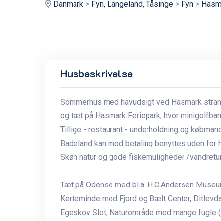
Danmark
>
Fyn, Langeland, Tåsinge
>
Fyn
>
Hasma
Husbeskrivelse
Sommerhus med havudsigt ved Hasmark strand. 
og tæt på Hasmark Feriepark, hvor minigolfban
Tillige - restaurant - underholdning og købmand
Badeland kan mod betaling benyttes uden for 
Skøn natur og gode fiskemuligheder /vandret
Tæt på Odense med bl.a. H.C.Andersen Muse
Kerteminde med Fjord og Bælt Center, Ditlevd
Egeskov Slot, Naturområde med mange fugle 