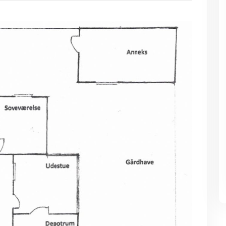
Costa Del Sol i Miraflores
Costa Del Sol i Miraflore
Spanien, ferielejlighed 300
Spanien, ferielejlighed 
meter fra stranden
meter fra stranden
14 Personers poolhus i
14 Personers poolhus i
Marielyst
Marielyst