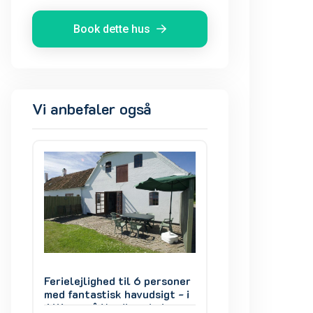
Book dette hus
Vi anbefaler også
ner
Ferielejlighed til 6 personer
Ferielejlighed til
- i
med fantastisk havudsigt - i
med fantastisk hav
Allinge på Nordbornholm
Allinge på Nordb