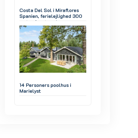
s
Costa Del Sol i Miraflores
Costa Del Sol i Mi
300
Spanien, ferielejlighed 300
Spanien, ferielej
meter fra stranden
meter fra strande
14 Personers poolhus i
14 Personers pool
Marielyst
Marielyst