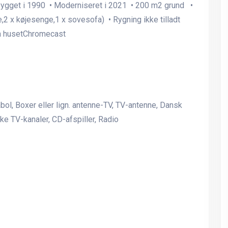
 Bygget i 1990 • Moderniseret i 2021 • 200 m2 grund •
2 x køjesenge,1 x sovesofa) • Rygning ikke tilladt
ra husetChromecast
Lyst, velindrettet
Lyst, velindrettet
rabol, Boxer eller lign. antenne-TV, TV-antenne, Dansk
sommerhus tæt på strand
sommerhus tæt på stran
e TV-kanaler, CD-afspiller, Radio
Fantastisk feriebolig med
Fantastisk feriebolig me