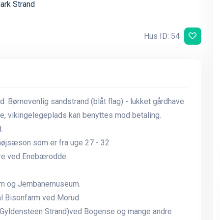
rk Strand
Hus ID: 54
Børnevenlig sandstrand (blåt flag) - lukket gårdhave
e, vikingelegeplads kan benyttes mod betaling.
.
højsæson som er fra uge 27 - 32
ure ved Enebærodde.
um og Jernbanemuseum.
al Bisonfarm ved Morud
(Gyldensteen Strand)ved Bogense og mange andre