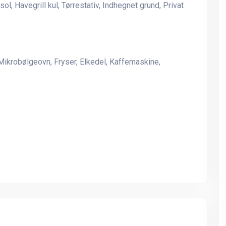
l, Havegrill kul, Tørrestativ, Indhegnet grund, Privat
mulighed for masser af
mulighed for masser af
aktivitet med familie og
aktivitet med familie og
venner. Tæt ved skov og
venner. Tæt ved skov og
strand med indendørs spa og
strand med indendørs spa
gymnastiksal.
gymnastiksal.
ikrobølgeovn, Fryser, Elkedel, Kaffemaskine,
Vedersø - Vesterhavet (500
Vedersø - Vesterhavet (
m), 112 m2 stort nytækket
m), 112 m2 stort nytække
stråtækt muret hus for 6
stråtækt muret hus for 6
personer. Rolig beliggenhed
personer. Rolig beliggen
på 2200 m2 stor grund, med
på 2200 m2 stor grund, 
læ og stor græsplæne foran
læ og stor græsplæne fo
huset. Mulighed for mange
huset. Mulighed for mang
aktiviteter på grunden.
aktiviteter på grunden.