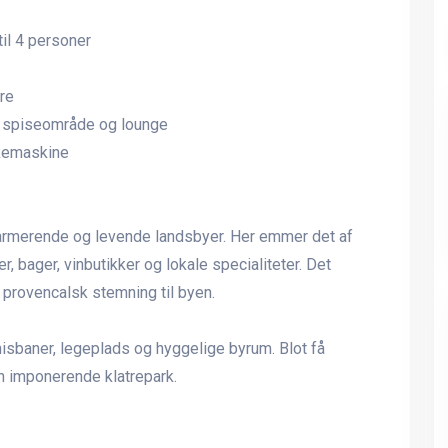
il 4 personer
re
l, spiseområde og lounge
askemaskine
harmerende og levende landsbyer. Her emmer det af
, bager, vinbutikker og lokale specialiteter. Det
 provencalsk stemning til byen.
nisbaner, legeplads og hyggelige byrum. Blot få
n imponerende klatrepark.