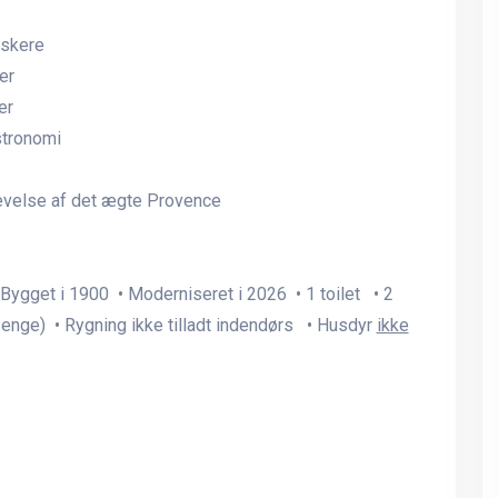
lskere
er
er
stronomi
Vedersø - Vesterhavet (500
Vedersø - Vesterhavet (
m), 112 m2 stort nytækket
m), 112 m2 stort nytække
stråtækt muret hus for 6
stråtækt muret hus for 6
plevelse af det ægte Provence
personer. Rolig beliggenhed
personer. Rolig beliggen
på 2200 m2 stor grund, med
på 2200 m2 stor grund, 
læ og stor græsplæne foran
læ og stor græsplæne fo
huset. Mulighed for mange
huset. Mulighed for mang
Bygget i 1900 • Moderniseret i 2026 • 1 toilet • 2
aktiviteter på grunden.
aktiviteter på grunden.
enge) • Rygning ikke tilladt indendørs • Husdyr
ikke
Luksus sommerhus med plads
Luksus sommerhus med p
til 30
til 30