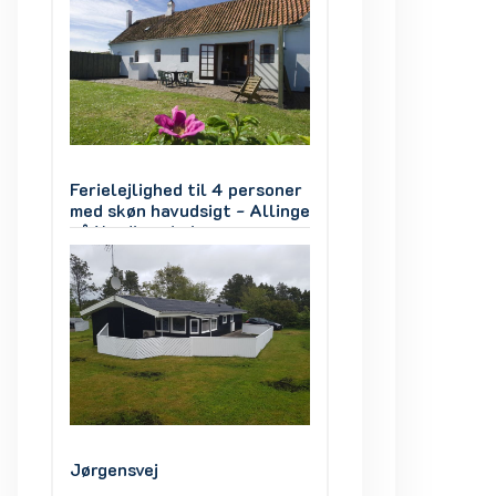
ner
Ferielejlighed til 4 personer
Ferielejlighed til
inge
med skøn havudsigt - Allinge
med skøn havudsig
på Nordbornholm
på Nordbornholm
Jørgensvej
Jørgensvej