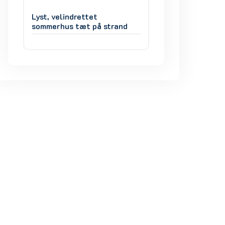
Lyst, velindrettet
Lyst, velindrettet
d
sommerhus tæt på strand
sommerhus tæt på