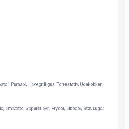
Ferielejlighed til 4 personer
Ferielejlighed til 4 perso
med skøn havudsigt - Allinge
med skøn havudsigt - All
på Nordbornholm
på Nordbornholm
tol, Parasol, Havegrill gas, Tørrestativ, Udekøkken
, Emhætte, Separat ovn, Fryser, Elkedel, Støvsuger
Jørgensvej
Jørgensvej