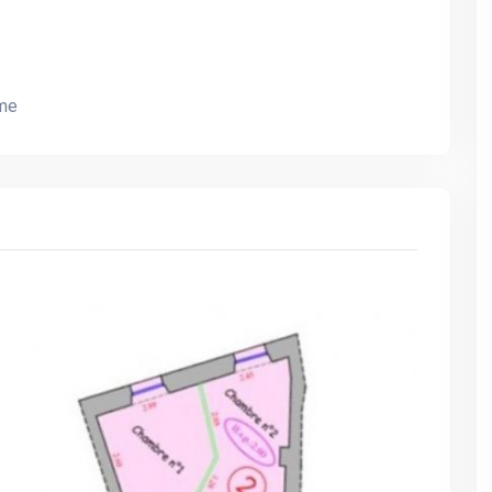
rme
Lakefront Villa Vrådal,
Lakefront Villa Vrådal,
Luksusvilla ved golfpark og
Luksusvilla ved golfpark 
moderne skisportscenter |
moderne skisportscenter 
Jacuzzi, sauna og udsigt over
Jacuzzi, sauna og udsigt 
søen
søen