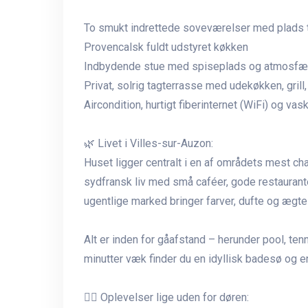
To smukt indrettede soveværelser med plads t
Provencalsk fuldt udstyret køkken
Indbydende stue med spiseplads og atmosfæ
Privat, solrig tagterrasse med udekøkken, gril
Aircondition, hurtigt fiberinternet (WiFi) og v
🌿 Livet i Villes-sur-Auzon:
Huset ligger centralt i en af områdets mest c
sydfransk liv med små caféer, gode restauranter
ugentlige marked bringer farver, dufte og ægte
Alt er inden for gåafstand – herunder pool, ten
minutter væk finder du en idyllisk badesø og e
🚴‍♀️ Oplevelser lige uden for døren: