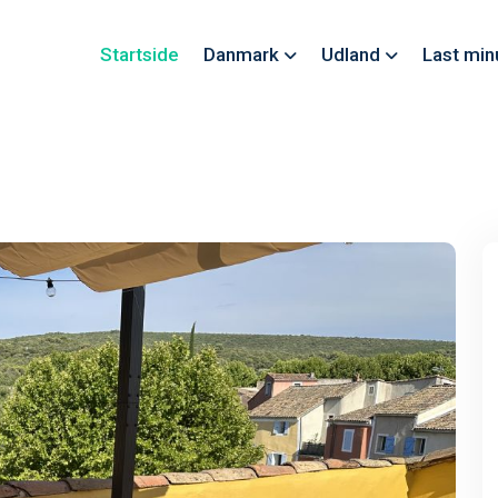
Startside
Danmark
Udland
Last min