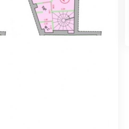
Lyst, velindrettet
Lyst, velindrettet
sommerhus tæt på strand
sommerhus tæt på stran