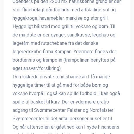
Udendørs på den 2200 m2 naturskønne grund er der
stor flisebelagt gårdsplads med adskillige sol og
hyggekroge, havemøbler, markise og stor grill.
Hyggeligt bålsted med grill til voksne og børn. Til
de mindste er der gynger, sandkasse, legehus og
legetårn med rutschebane fra det danske
legeredskabs firma Kompan. Ydermere findes der
bordtennis og trampolin (trampolinen benyttes på
eget ansvar/forsikring).
Den lukkede private tennisbane kan I få mange
hyggelige timer til at gå med for både børn og
voksne hvorpå I også kan spille fodbold. I kan også
spille til basket til kurv. Der er ydermere gratis
adgang til Svømmecenter Falster og Nordfalster
Svømmecenter til det antal personer huset er til.
Og når aftensolen er gået ned kan I nyde hinandens