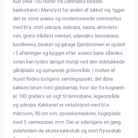
Kun cirka 150 meter fra Danmarks bedste
badestrand i Marielyst for enden af lukket vej, ligger
det-te store unikke og moderniserede sommerhus
med bl.a. stort udespa, indespa, sauna, aktivitets-
rum, gratis trådløst internet, udendørs tennisbane,
bordtennis, basket og garage.Ejendommen er opdelt
i 3 afdelinger og bygget efter solens bane således
solen kan nydes længst muligt ved den indelukkede
gårdplads og opmurede grillområde. I midten af
huset findes boligens samlingspunkt, det åbne
køkken/alrum med glaskarnap, hvor der fra kogeøen
er 180 graders ud-sigt til tennisbane, legeområde
og udespa. Køkkenet er veludstyret med bl.a.
mikroovn, 90 cm ovn, opvaskemaskine, kogeplade
med 5 varmezoner, m.m. Der er yderligere en gang
indeholden-de ekstra køleskab og stort fryseskab.