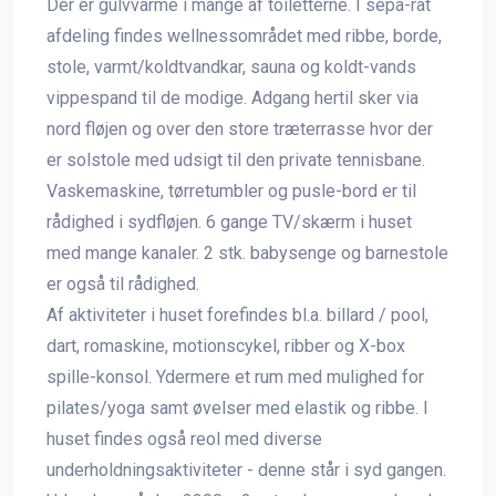
Der er gulvvarme i mange af toiletterne. I sepa-rat
afdeling findes wellnessområdet med ribbe, borde,
stole, varmt/koldtvandkar, sauna og koldt-vands
vippespand til de modige. Adgang hertil sker via
nord fløjen og over den store træterrasse hvor der
er solstole med udsigt til den private tennisbane.
Vaskemaskine, tørretumbler og pusle-bord er til
rådighed i sydfløjen. 6 gange TV/skærm i huset
med mange kanaler. 2 stk. babysenge og barnestole
er også til rådighed.
Af aktiviteter i huset forefindes bl.a. billard / pool,
dart, romaskine, motionscykel, ribber og X-box
spille-konsol. Ydermere et rum med mulighed for
pilates/yoga samt øvelser med elastik og ribbe. I
huset findes også reol med diverse
underholdningsaktiviteter - denne står i syd gangen.