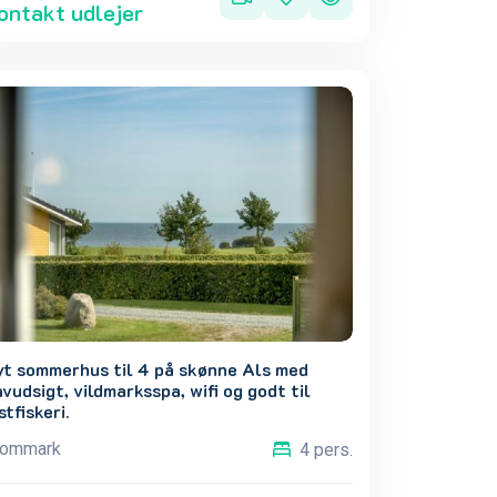
ontakt udlejer
yt sommerhus til 4 på skønne Als med
vudsigt, vildmarksspa, wifi og godt til
stfiskeri.
ommark
4 pers.