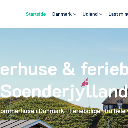
Startside
Danmark
Udland
Last min
rhuse & ferieb
Soenderjyllan
sommerhuse i Danmark - Ferieboliger fra hele