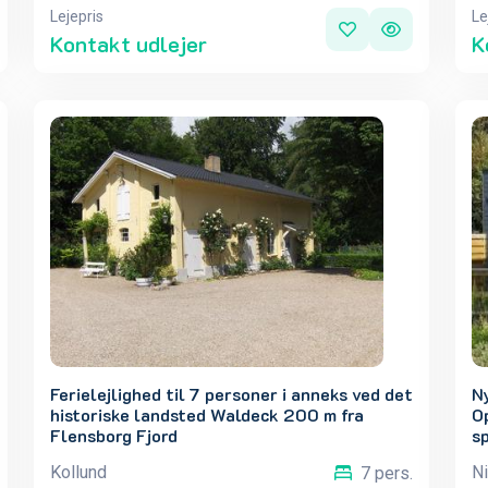
Lejepris
Le
Kontakt udlejer
K
Ferielejlighed til 7 personer i anneks ved det
Ny
historiske landsted Waldeck 200 m fra
O
Flensborg Fjord
sp
år
Kollund
N
7 pers.
l