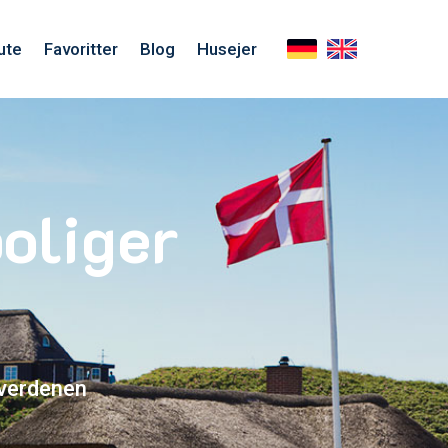
ute
Favoritter
Blog
Husejer
oliger
d
 verdenen