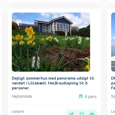
Dejligt sommerhus med panorama udsigt til
D
vandet i Lillebælt. Helårsudlejning til 6
p
personer.
Fa
Hejlsminde
S
6 pers.
Lejepris
Le