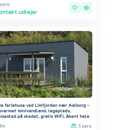
jepris
ontakt udlejer
e feriehuse ved Limfjorden nær Aalborg -
pvarmet minivandland, legeplads,
isested på stedet, gratis WIFi, åbent hele
et, i hjertet af Nordjylland. 4 stk.
ibe
5 pers.
adestandere 200kw