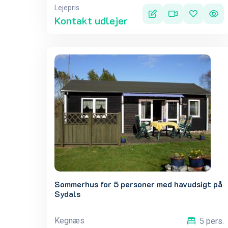
Lejepris
Kontakt udlejer
Sommerhus for 5 personer med havudsigt på
Sydals
Kegnæs
5 pers.