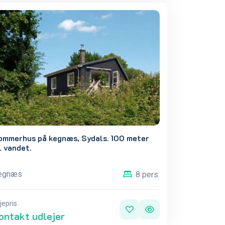
ommerhus på kegnæs, Sydals. 100 meter
l vandet.
egnæs
8 pers.
jepris
ontakt udlejer