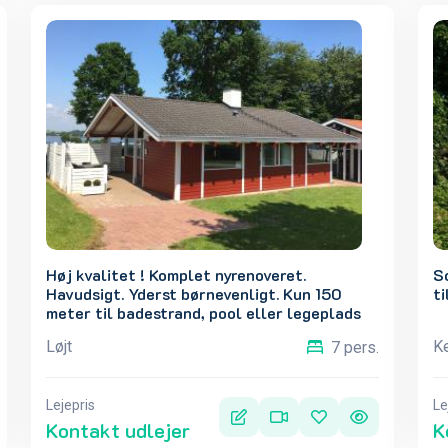
Høj kvalitet ! Komplet nyrenoveret.
S
Havudsigt. Yderst børnevenligt. Kun 150
ti
meter til badestrand, pool eller legeplads
Løjt
K
7 pers.
Lejepris
Le
Kontakt udlejer
K