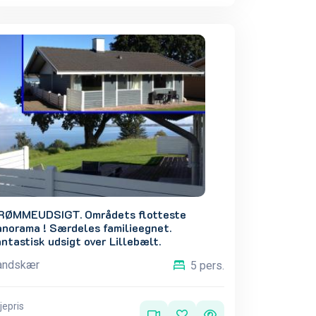
RØMMEUDSIGT. Områdets flotteste
anorama ! Særdeles familieegnet.
ntastisk udsigt over Lillebælt.
andskær
5 pers.
jepris