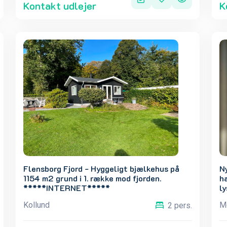
Kontakt udlejer
K
Flensborg Fjord - Hyggeligt bjælkehus på
N
1154 m2 grund i 1. række mod fjorden.
ha
*****INTERNET*****
ly
Kollund
M
2 pers.