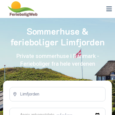
Sommerhuse &
ferieboliger Limfjorden
Private sommerhuse i Danmark -
Ferieboliger fra hele verdenen