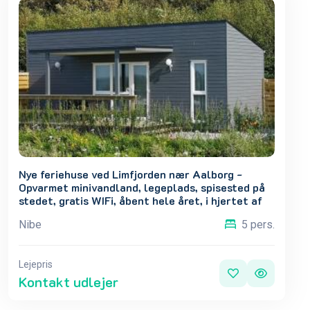
Nye feriehuse ved Limfjorden nær Aalborg -
Opvarmet minivandland, legeplads, spisested på
stedet, gratis WIFi, åbent hele året, i hjertet af
Nordjylland. 4 stk. ladestandere 200kw
Nibe
5 pers.
Lejepris
Kontakt udlejer