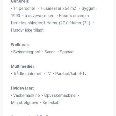
Generelt:
• 14 personer • Husareal er 264 m2 • Bygget i
1993 • 5 soveværelser • Husets soverum
fordeles således:1 Hems: (2O)1 Hems: (2L) •
Husdyr
ikke
tilladt
Wellness:
• Swimmingpool • Sauna • Spabad
Multimedier:
• Trådløs internet • TV • Parabol/kabel-Tv
Hvidevarer:
• Vaskemaskine • Opvaskemaskine •
Microbølgeovn • Køleskab