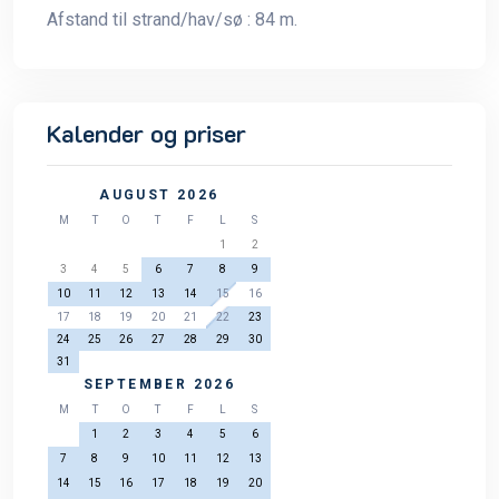
Afstand til strand/hav/sø : 84 m.
Kalender og priser
AUGUST 2026
M
T
O
T
F
L
S
1
2
3
4
5
6
7
8
9
10
11
12
13
14
15
16
17
18
19
20
21
22
23
24
25
26
27
28
29
30
31
SEPTEMBER 2026
M
T
O
T
F
L
S
1
2
3
4
5
6
7
8
9
10
11
12
13
14
15
16
17
18
19
20