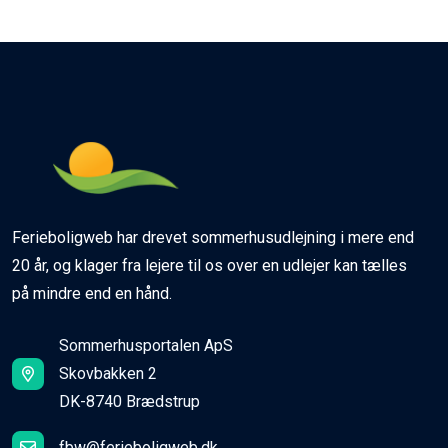
Ferieboligweb har drevet sommerhusudlejning i mere end
20 år, og klager fra lejere til os over en udlejer kan tælles
på mindre end en hånd.
Sommerhusportalen ApS
Skovbakken 2
DK-8740 Brædstrup
fbw@ferieboligweb.dk