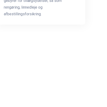
gebyrer for tillægsydelser, så som
rengøring, linnedleje og
afbestillingsforsikring.