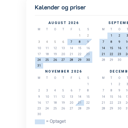
Kalender og priser
AUGUST 2026
SEPTEMB
M
T
O
T
F
L
S
M
T
O
1
2
1
2
3
4
5
6
7
8
9
7
8
9
1
10
11
12
13
14
15
16
14
15
16
1
17
18
19
20
21
22
23
21
22
23
2
24
25
26
27
28
29
30
28
29
30
31
NOVEMBER 2026
DECEMB
M
T
O
T
F
L
S
M
T
O
1
1
2
2
3
4
5
6
7
8
7
8
9
1
9
10
11
12
13
14
15
14
15
16
1
16
17
18
19
20
21
22
21
22
23
2
23
24
25
26
27
28
29
28
29
30
3
30
= Optaget