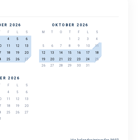
ER 2026
OKTOBER 2026
T
F
L
S
M
T
O
T
F
L
S
3
4
5
6
1
2
3
4
0
11
12
13
5
6
7
8
9
10
11
7
18
19
20
12
13
14
15
16
17
18
4
25
26
27
19
20
21
22
23
24
25
26
27
28
29
30
31
ER 2026
T
F
L
S
3
4
5
6
0
11
12
13
7
18
19
20
4
25
26
27
1