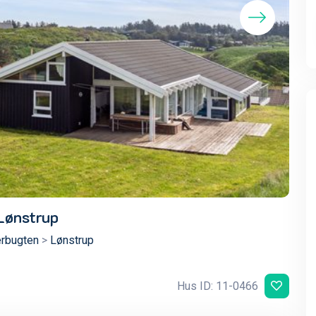
Lønstrup
rbugten
>
Lønstrup
Hus ID: 11-0466