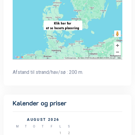
Afstand til strand/hav/sø : 200 m.
Kalender og priser
AUGUST 2026
M
T
O
T
F
L
S
1
2