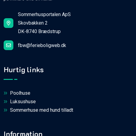
Sommerhusportalen ApS
Skovbakken 2
DK-8740 Brædstrup
fbw@ferieboligweb.dk
Hurtig links
Poolhuse
Luksushuse
Sommerhuse med hund tilladt
Information