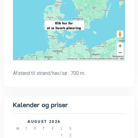
Afstand til strand/hav/sø : 700 m.
Kalender og priser
AUGUST 2026
M
T
O
T
F
L
S
1
2