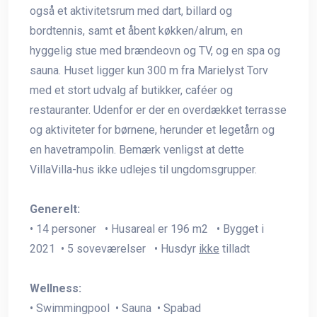
også et aktivitetsrum med dart, billard og
bordtennis, samt et åbent køkken/alrum, en
hyggelig stue med brændeovn og TV, og en spa og
sauna. Huset ligger kun 300 m fra Marielyst Torv
med et stort udvalg af butikker, caféer og
restauranter. Udenfor er der en overdækket terrasse
og aktiviteter for børnene, herunder et legetårn og
en havetrampolin. Bemærk venligst at dette
VillaVilla-hus ikke udlejes til ungdomsgrupper.
Generelt:
• 14 personer • Husareal er 196 m2 • Bygget i
2021 • 5 soveværelser • Husdyr
ikke
tilladt
Wellness:
• Swimmingpool • Sauna • Spabad