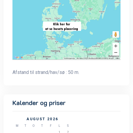
Afstand til strand/hav/sø : 50 m.
Kalender og priser
AUGUST 2026
M
T
O
T
F
L
S
1
2