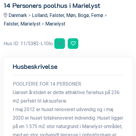
14 Personers poolhus i Marielyst
Danmark
>
Lolland, Falster, Møn, Bogø, Femø
>
Falster, Marielyst
>
Marielyst
Hus ID: 11/5382-L10lo
Husbeskrivelse
POOLFERIE FOR 14 PERSONER.
Uanset årstiden er dette attraktive feriehus på 236
m2 perfekt til luksusferie.
I maj 2012 er huset renoveret udvendig og i maj
2020 er huset totalrenoveret indvendig. Huset ligger
på en 1.575 m2 stor naturgrund i Marielyst-området,
med en stor sydvendt terrasse.I opholdsstuen er