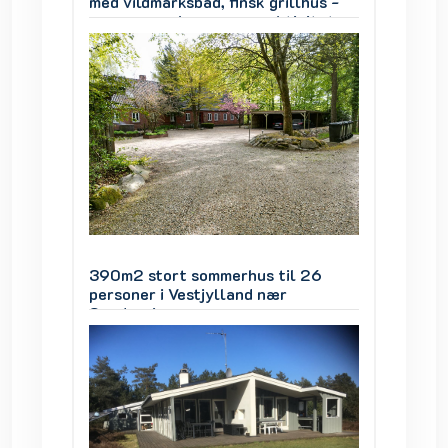
hus -
med vildmarksbad, finsk grillhus -
med vil
iteter
mange værelser, mange aktiviteter
mange 
 26
390m2 stort sommerhus til 26
390m2 
personer i Vestjylland nær
persone
Søndervig
Sønder