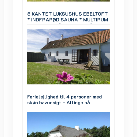
ELTOFT
8 KANTET LUKSUSHUS EBELTOFT
8 KAN
LTIRUM
* INDFRARØD SAUNA * MULTIRUM
* IND
med bla. BOB * POOLBORD *
med bl
FODBOLDBORD * DART mm.
FODBO
 med
Ferielejlighed til 4 personer med
Feriele
skøn havudsigt - Allinge på
skøn ha
Nordbornholm
Nordbo