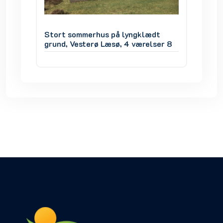
ædt
Stort sommerhus på lyngklædt
Stort 
lser 8
grund, Vesterø Læsø, 4 værelser 8
grund, 
personer
person