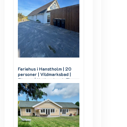
0
Feriehus i Hanstholm | 20
Feriehus i Hansth
personer | Vildmarksbad |
personer | Vildma
hy
Fitness | Nationalpark Thy
Fitness | Nationa