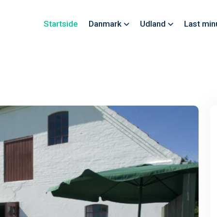
Startside
Danmark
Udland
Last min