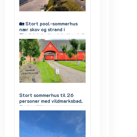
s
🏡 Stort pool-sommerhus
🏡 Stort pool-so
nær skov og strand i
nær skov og strand
d 🌊
Tisvildeleje, Nordsjælland 🌊
Tisvildeleje, Nord
🌲
🌲
Stort sommerhus til 26
Stort sommerhus 
ad,
personer med vildmarksbad,
personer med vil
finsk grillhus - mange
finsk grillhus - m
ter
værelser, mange aktiviteter
værelser, mange a