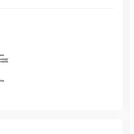
Feriehus i Hanstholm | 20
Feriehus i Hanstholm | 2
personer | Vildmarksbad |
personer | Vildmarksbad |
Fitness | Nationalpark Thy
Fitness | Nationalpark T