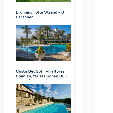
8
Dronningmølle Strand - 8
Dronningmølle St
Personer
Personer
s
Costa Del Sol i Miraflores
Costa Del Sol i Mi
300
Spanien, ferielejlighed 300
Spanien, ferielej
meter fra stranden
meter fra strande