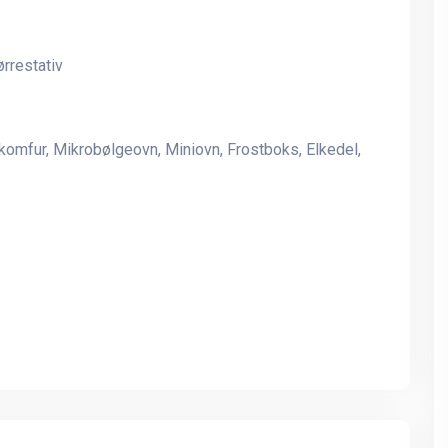
ørrestativ
🏡 Stort pool-sommerhus
🏡 Stort pool-sommerhu
nær skov og strand i
nær skov og strand i
Tisvildeleje, Nordsjælland 🌊
Tisvildeleje, Nordsjællan
🌲
🌲
mfur, Mikrobølgeovn, Miniovn, Frostboks, Elkedel,
Stort sommerhus til 26
Stort sommerhus til 26
personer med vildmarksbad,
personer med vildmarksb
finsk grillhus - mange
finsk grillhus - mange
værelser, mange aktiviteter
værelser, mange aktivite