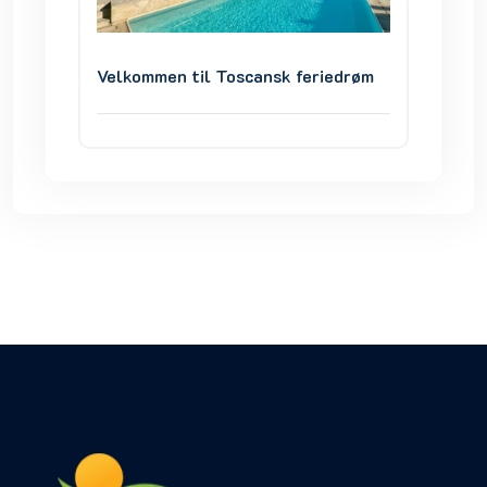
iedrøm
Velkommen til Toscansk feriedrøm
Velkom