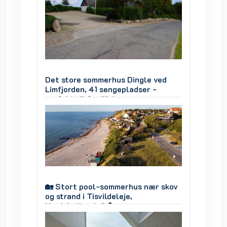
 ved
Det store sommerhus Dingle ved
Det st
-
Limfjorden, 41 sengepladser -
Limfjor
ner
perfekt til familiekomsammener
perfek
gruppearbejde og ferie
gruppea
r skov
🏡 Stort pool-sommerhus nær skov
🏡 Sto
og strand i Tisvildeleje,
og stra
Nordsjælland 🌊🌲
Nordsj