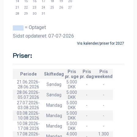
14
15
16
17
18
19
20
21
22
23
24
25
26
27
28
29
30
31
= Optaget
Sidst opdateret: 07-07-2026
Vis kalender/priser for 2027
Priser:
Pris
Pris
Pris
Periode
Skiftedag
pr. uge
pr. dag
weekend
21.06.2026-
5.000
Søndag
-
-
28.06.2026
DKK
28.06.2026-
5.000
Søndag
-
-
05.07.2026
DKK
27.07.2026-
5.000
Mandag
-
-
03.08.2026
DKK
03.08.2026-
5.000
Mandag
-
-
10.08.2026
DKK
10.08.2026-
5.000
Mandag
-
-
17.08.2026
DKK
17.08.2026-
4.000
1.300
Mandag
-