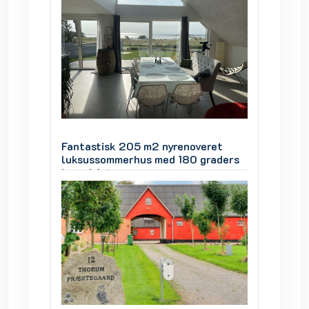
ret
Fantastisk 205 m2 nyrenoveret
Fantas
raders
luksussommerhus med 180 graders
luksus
havudsigt
havuds