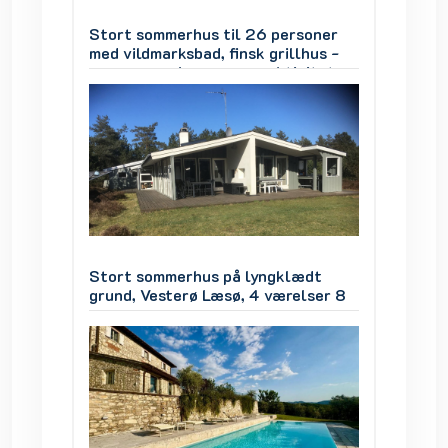
soner
Stort sommerhus til 26 personer
Stort 
hus -
med vildmarksbad, finsk grillhus -
med vil
iteter
mange værelser, mange aktiviteter
mange 
ædt
Stort sommerhus på lyngklædt
Stort 
lser 8
grund, Vesterø Læsø, 4 værelser 8
grund, 
personer
person