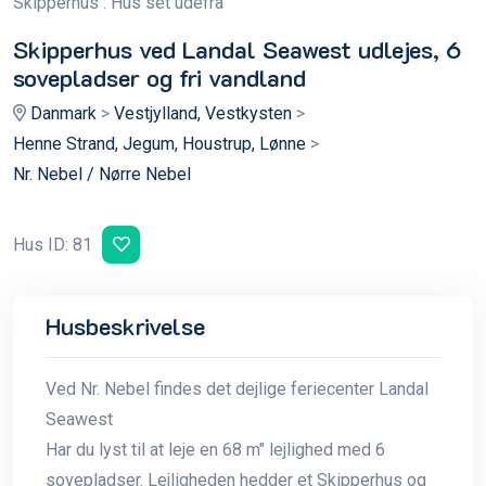
Skipperhus : Hus set udefra
S
Skipperhus ved Landal Seawest udlejes, 6
sovepladser og fri vandland
Danmark
>
Vestjylland, Vestkysten
>
Henne Strand, Jegum, Houstrup, Lønne
>
Nr. Nebel / Nørre Nebel
Hus ID: 81
Husbeskrivelse
Ved Nr. Nebel findes det dejlige feriecenter Landal
Seawest
Har du lyst til at leje en 68 m" lejlighed med 6
sovepladser. Lejligheden hedder et Skipperhus og