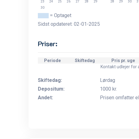
23
24
25
26
27
28
29
28
29
30
3
30
= Optaget
Sidst opdateret: 02-01-2025
Priser:
Periode
Skiftedag
Pris pr. uge
Kontakt udlejer for a
Skiftedag:
Lørdag
Depositum:
1000 kr.
Andet:
Prisen omfatter e