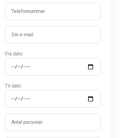
Fra dato:
Til dato:
rsel lhuseg :