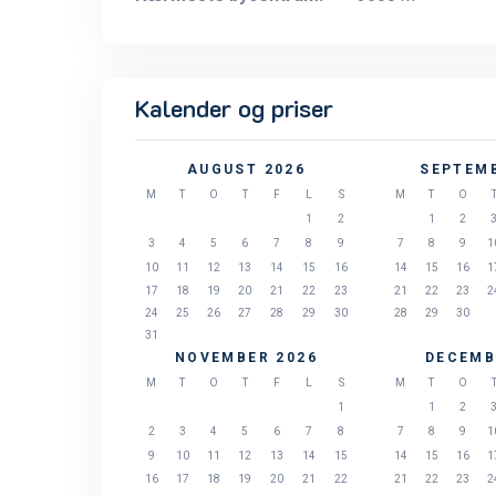
Kalender og priser
AUGUST 2026
SEPTEMB
M
T
O
T
F
L
S
M
T
O
1
2
1
2
3
4
5
6
7
8
9
7
8
9
1
10
11
12
13
14
15
16
14
15
16
1
17
18
19
20
21
22
23
21
22
23
2
24
25
26
27
28
29
30
28
29
30
31
NOVEMBER 2026
DECEMB
M
T
O
T
F
L
S
M
T
O
1
1
2
2
3
4
5
6
7
8
7
8
9
1
9
10
11
12
13
14
15
14
15
16
1
16
17
18
19
20
21
22
21
22
23
2