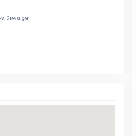
ks, Støvsuger
Ferielejlighed til 4 personer
Ferielejlighed til 4 perso
med skøn havudsigt - Allinge
med skøn havudsigt - All
på Nordbornholm
på Nordbornholm
Fantastisk feriebolig med
Fantastisk feriebolig me