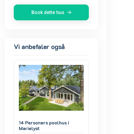
Book dette hus
Vi anbefaler også
14 Personers poolhus i
14 Personers pool
Marielyst
Marielyst