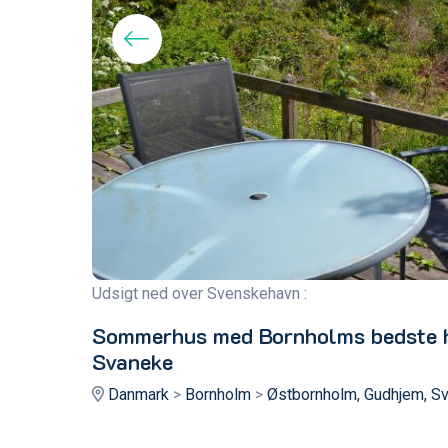
Udsigt ned over Svenskehavn :
Sommerhus med Bornholms bedste ha
Svaneke
Danmark
>
Bornholm
>
Østbornholm, Gudhjem, S