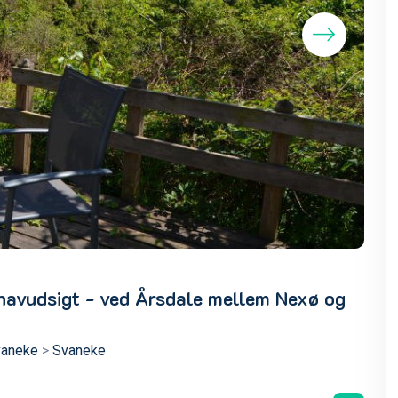
Indkø
vudsigt - ved Årsdale mellem Nexø og
vaneke
>
Svaneke