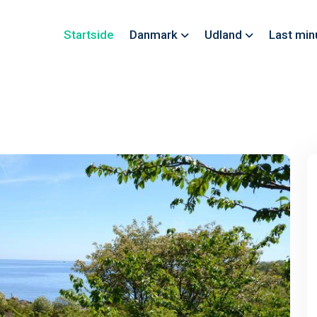
Startside
Danmark
Udland
Last min