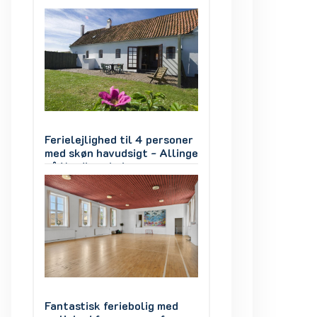
ner
Ferielejlighed til 4 personer
Ferielejlighed til
inge
med skøn havudsigt - Allinge
med skøn havudsig
på Nordbornholm
på Nordbornholm
d
Fantastisk feriebolig med
Fantastisk ferieb