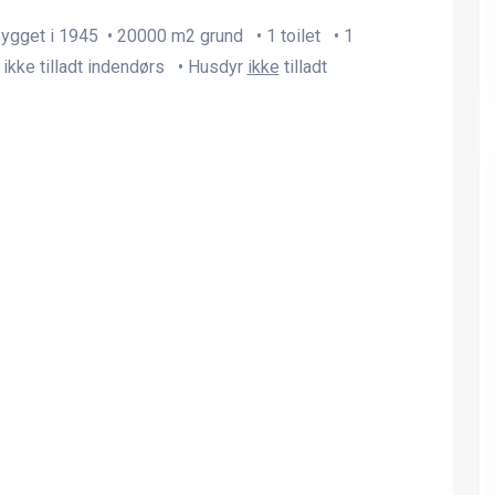
Bygget i 1945 • 20000 m2 grund • 1 toilet • 1
ikke tilladt indendørs • Husdyr
ikke
tilladt
14 Personers poolhus i
14 Personers poolhus i
Marielyst
Marielyst