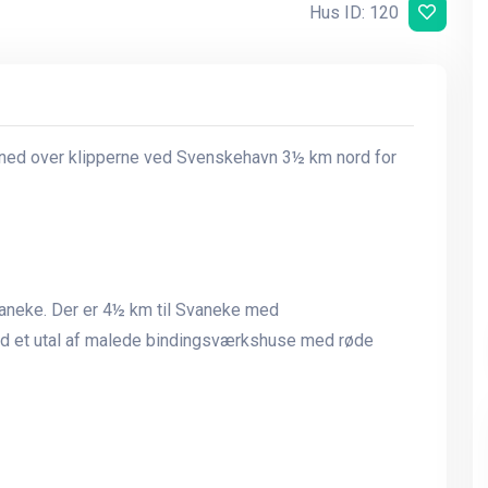
Hus ID: 120
e ned over klipperne ved Svenskehavn 3½ km nord for
Svaneke. Der er 4½ km til Svaneke med
d et utal af malede bindingsværkshuse med røde