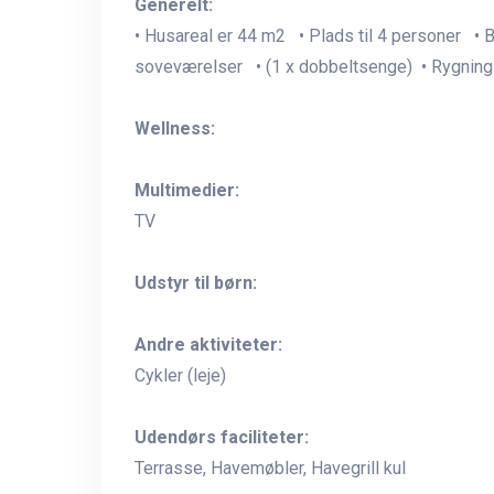
Generelt:
• Husareal er 44 m2 • Plads til 4 personer • 
soveværelser • (1 x dobbeltsenge) • Rygning 
Wellness:
Multimedier:
TV
Udstyr til børn:
Andre aktiviteter:
Cykler (leje)
Udendørs faciliteter:
Terrasse, Havemøbler, Havegrill kul