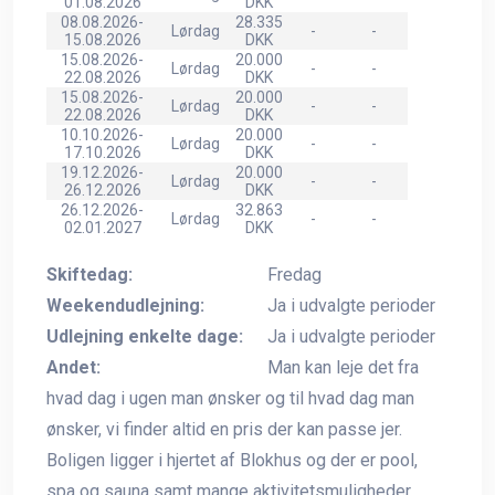
01.08.2026
DKK
08.08.2026-
28.335
Lørdag
-
-
15.08.2026
DKK
15.08.2026-
20.000
Lørdag
-
-
22.08.2026
DKK
15.08.2026-
20.000
Lørdag
-
-
22.08.2026
DKK
10.10.2026-
20.000
Lørdag
-
-
17.10.2026
DKK
19.12.2026-
20.000
Lørdag
-
-
26.12.2026
DKK
26.12.2026-
32.863
Lørdag
-
-
02.01.2027
DKK
Skiftedag:
Fredag
Weekendudlejning:
Ja i udvalgte perioder
Udlejning enkelte dage:
Ja i udvalgte perioder
Andet:
Man kan leje det fra
hvad dag i ugen man ønsker og til hvad dag man
ønsker, vi finder altid en pris der kan passe jer.
Boligen ligger i hjertet af Blokhus og der er pool,
spa og sauna samt mange aktivitetsmuligheder.