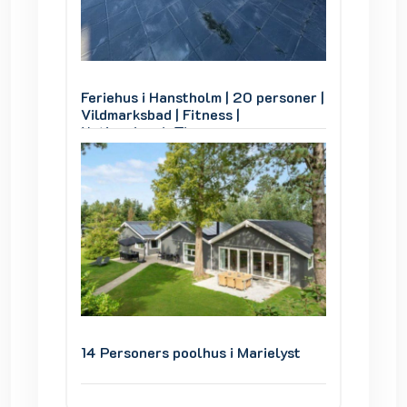
rsoner |
Feriehus i Hanstholm | 20 personer |
Feriehu
Vildmarksbad | Fitness |
Vildmar
Nationalpark Thy
Nation
lyst
14 Personers poolhus i Marielyst
14 Pers