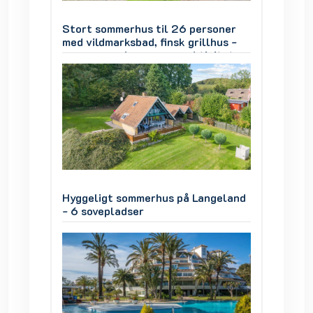
soner
Stort sommerhus til 26 personer
Stort 
hus -
med vildmarksbad, finsk grillhus -
med vil
iteter
mange værelser, mange aktiviteter
mange 
geland
Hyggeligt sommerhus på Langeland
Hyggel
- 6 sovepladser
- 6 sov