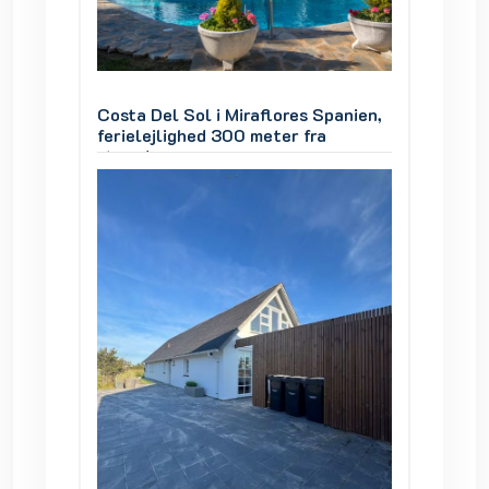
panien,
Costa Del Sol i Miraflores Spanien,
Costa D
ferielejlighed 300 meter fra
feriele
stranden
strand