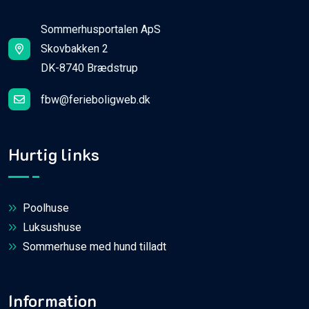
Sommerhusportalen ApS
Skovbakken 2
DK-8740 Brædstrup
fbw@ferieboligweb.dk
Hurtig links
Poolhuse
Luksushuse
Sommerhuse med hund tilladt
Information