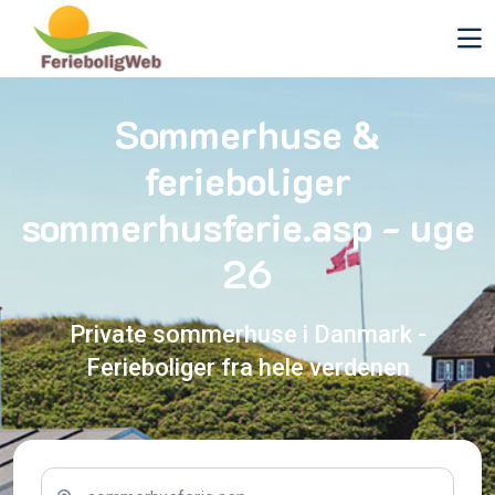
Sommerhuse &
ferieboliger
sommerhusferie.asp - uge
26
Private sommerhuse i Danmark -
Ferieboliger fra hele verdenen