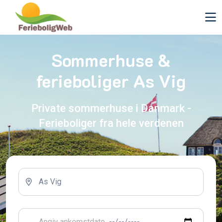
Sommerhuse &
ferieboliger As Vig
Private sommerhuse i Danmark -
Ferieboliger fra hele verdenen