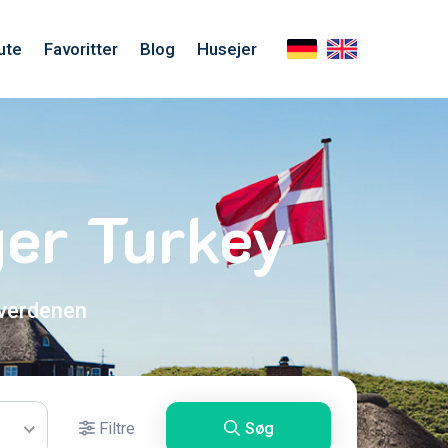
ute
Favoritter
Blog
Husejer
er Turkey
 verdenen
Filtre
Søg