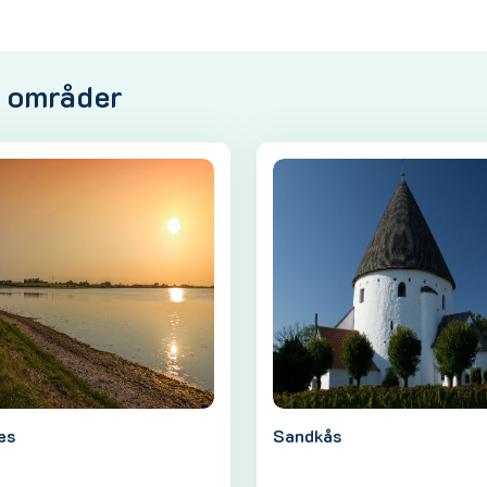
e områder
æs
Sandkås