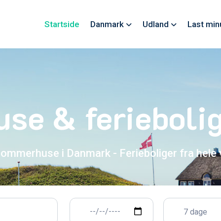
Startside
Danmark
Udland
Last min
e & feriebolig
sommerhuse i Danmark - Ferieboliger fra hele
7 dage