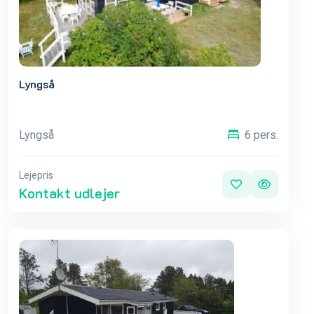
Lyngså
Lyngså
6 pers.
Lejepris
Kontakt udlejer