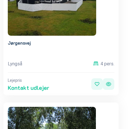
Jørgensvej
Lyngså
4 pers.
Lejepris
Kontakt udlejer