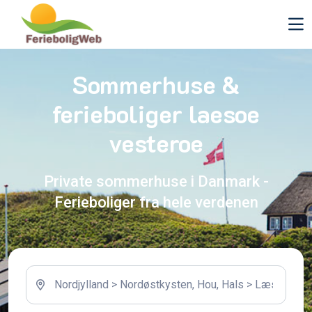
Sommerhuse &
ferieboliger laesoe
vesteroe
Private sommerhuse i Danmark -
Ferieboliger fra hele verdenen