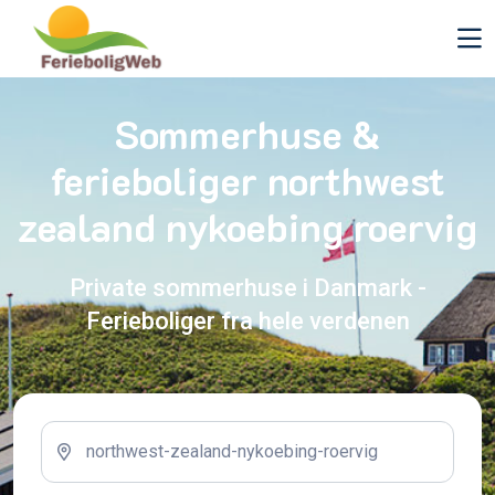
Sommerhuse &
ferieboliger northwest
zealand nykoebing roervig
Private sommerhuse i Danmark -
Ferieboliger fra hele verdenen