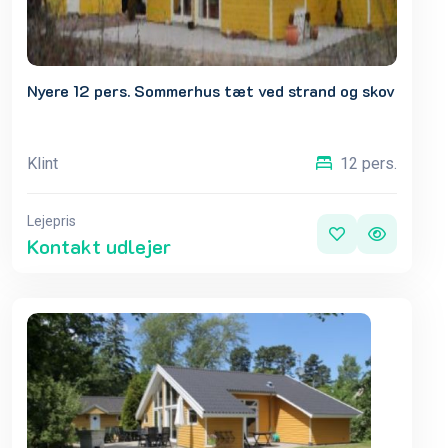
Nyere 12 pers. Sommerhus tæt ved strand og skov
Klint
12 pers.
Lejepris
Kontakt udlejer