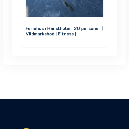
rsoner |
Feriehus i Hanstholm | 20 personer |
Feriehu
Vildmarksbad | Fitness |
Vildmar
Nationalpark Thy
Nation