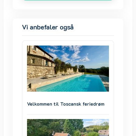
Vi anbefaler også
iedrøm
Velkommen til Toscansk feriedrøm
Velkom