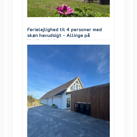
 med
Ferielejlighed til 4 personer med
Feriele
skøn havudsigt - Allinge på
skøn ha
Nordbornholm
Nordbo