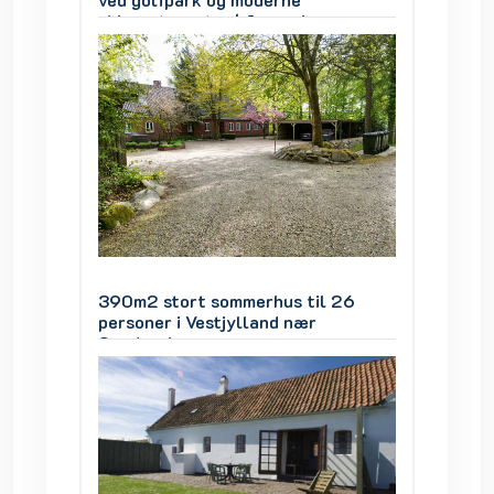
auna og
skisportscenter | Jacuzzi, sauna og
skispor
udsigt over søen
udsigt 
 26
390m2 stort sommerhus til 26
390m2 
personer i Vestjylland nær
persone
Søndervig
Sønder