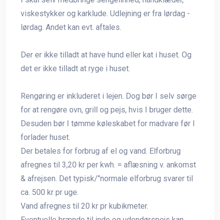
viskestykker og karklude. Udlejning er fra lørdag -
lørdag. Andet kan evt. aftales.
Der er ikke tilladt at have hund eller kat i huset. Og
det er ikke tilladt at ryge i huset.
Rengøring er inkluderet i lejen. Dog bør I selv sørge
for at rengøre ovn, grill og pejs, hvis I bruger dette.
Desuden bør I tømme køleskabet for madvare før I
forlader huset.
Der betales for forbrug af el og vand. Elforbrug
afregnes til 3,20 kr per kwh. = aflæsning v. ankomst
& afrejsen. Det typisk/"normale elforbrug svarer til
ca. 500 kr pr uge.
Vand afregnes til 20 kr pr kubikmeter.
Eventuelle brænde til inde og udendørspejs kan