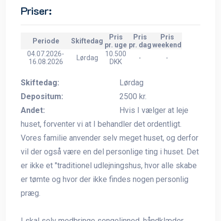
Priser:
Pris
Pris
Pris
Periode
Skiftedag
pr. uge
pr. dag
weekend
04.07.2026-
10.500
Lørdag
-
-
16.08.2026
DKK
Skiftedag:
Lørdag
Depositum:
2500 kr.
Andet:
Hvis I vælger at leje
huset, forventer vi at I behandler det ordentligt.
Vores familie anvender selv meget huset, og derfor
vil der også være en del personlige ting i huset. Det
er ikke et "traditionel udlejningshus, hvor alle skabe
er tømte og hvor der ikke findes nogen personlig
præg.
I skal selv medbringe sengelinned, håndklæder,