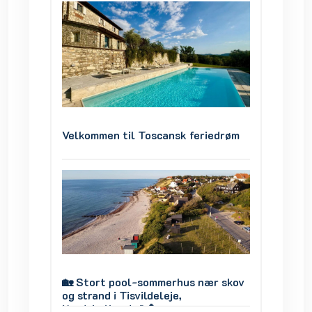
iedrøm
Velkommen til Toscansk feriedrøm
Velkom
r skov
🏡 Stort pool-sommerhus nær skov
🏡 Sto
og strand i Tisvildeleje,
og stra
Nordsjælland 🌊🌲
Nordsj