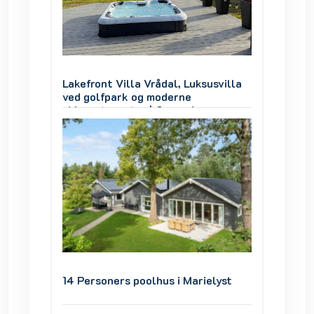
svilla
Lakefront Villa Vrådal, Luksusvilla
Lakefro
ved golfpark og moderne
ved go
auna og
skisportscenter | Jacuzzi, sauna og
skispor
udsigt over søen
udsigt 
lyst
14 Personers poolhus i Marielyst
14 Pers