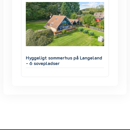
geland
Hyggeligt sommerhus på Langeland
Hyggel
- 6 sovepladser
- 6 sov