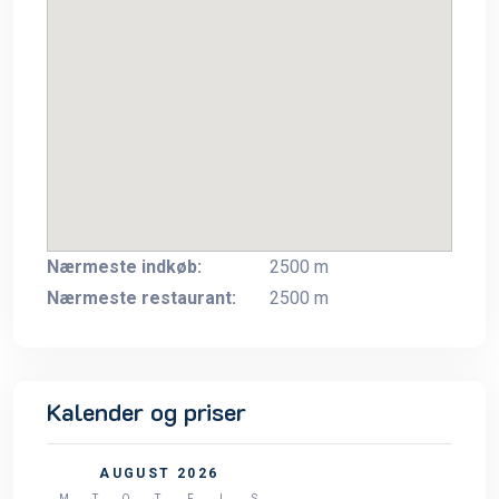
Nærmeste indkøb:
2500 m
Nærmeste restaurant:
2500 m
Kalender og priser
AUGUST 2026
M
T
O
T
F
L
S