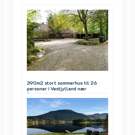
 26
390m2 stort sommerhus til 26
390m2 
personer i Vestjylland nær
persone
Søndervig
Sønder