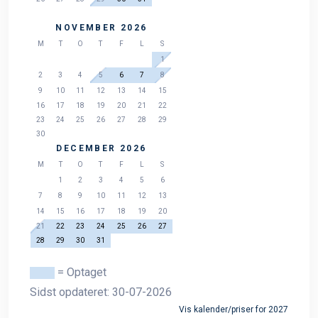
NOVEMBER 2026
M
T
O
T
F
L
S
1
2
3
4
5
6
7
8
9
10
11
12
13
14
15
16
17
18
19
20
21
22
23
24
25
26
27
28
29
30
DECEMBER 2026
M
T
O
T
F
L
S
1
2
3
4
5
6
7
8
9
10
11
12
13
14
15
16
17
18
19
20
21
22
23
24
25
26
27
28
29
30
31
= Optaget
Sidst opdateret: 30-07-2026
Vis kalender/priser for 2027