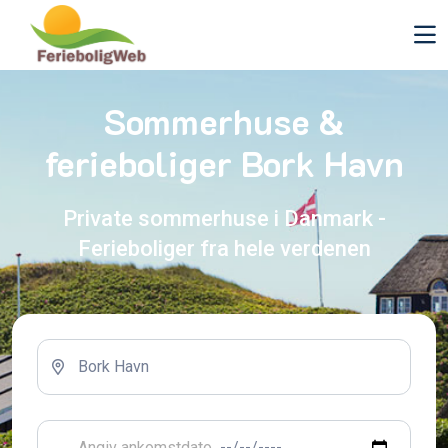
Sommerhuse &
ferieboliger Bork Havn
Private sommerhuse i Danmark -
Ferieboliger fra hele verdenen