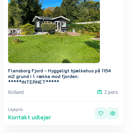
Flensborg Fjord - Hyggeligt bjælkehus på 1154
m2 grund i 1. række mod fjorden.
*****INTERNET*****
Kollund
2 pers.
Lejepris
Kontakt udlejer