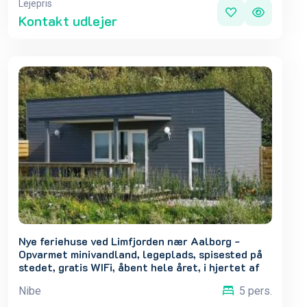
Lejepris
Kontakt udlejer
Nye feriehuse ved Limfjorden nær Aalborg -
Opvarmet minivandland, legeplads, spisested på
stedet, gratis WIFi, åbent hele året, i hjertet af
Nordjylland. 4 stk. ladestandere 200kw
Nibe
5 pers.