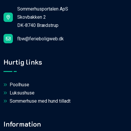
Sommerhusportalen ApS
Skovbakken 2
DK-8740 Brædstrup
fbw@ferieboligweb.dk
Hurtig links
Poolhuse
Luksushuse
Sommerhuse med hund tilladt
Information