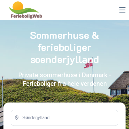
Sommerhuse &
ferieboliger
soenderjylland
Private sommerhuse i Danmark -
Ferieboliger fra hele verdenen