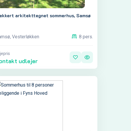
ækkert arkitekttegnet sommerhus, Samsø
amsø, Vesterløkken
8 pers.
jepris
ontakt udlejer