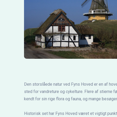
Den storslåede natur ved Fyns Hoved er en af hoved
sted for vandreture og cykelture. Flere af stierne 
kendt for sin rige flora og fauna, og mange besøgen
Historisk set har Fyns Hoved været et vigtigt punkt