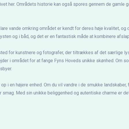
af livet her. Områdets historie kan også spores gennem de gamle 
lare vande omkring området er kendt for deres høje kvalitet, og 
 kysten og i båd, og det er en fantastisk måde at kombinere afsl
sted for kunstnere og fotografer, der tiltrækkes af det særlige ly
rbejder i området for at fange Fyns Hoveds unikke skønhed. Om 
sbyer.
r op i en højere enhed. Om du vil vandre i de smukke landskaber, fi
r smag. Med sin unikke beliggenhed og autentiske charme er det 