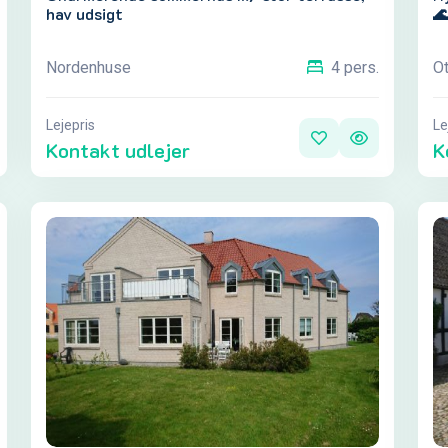
hav udsigt

Nordenhuse
Ot
4 pers.
Lejepris
Le
Kontakt udlejer
K