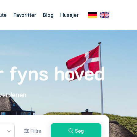
ute
Favoritter
Blog
Husejer
 fyns hoved
 verdenen
Filtre
Søg