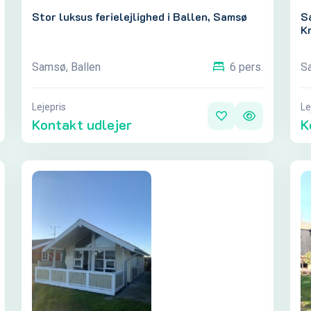
Stor luksus ferielejlighed i Ballen, Samsø
Sa
Kr
Samsø, Ballen
S
6 pers.
Lejepris
Le
Kontakt udlejer
K