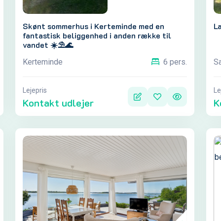
Skønt sommerhus i Kerteminde med en
L
fantastisk beliggenhed i anden række til
vandet ☀️⛱️🌊
Kerteminde
S
6 pers.
Lejepris
Le
Kontakt udlejer
K