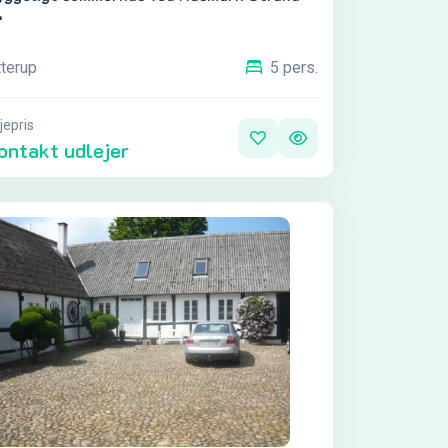

terup
5 pers.
jepris
ontakt udlejer