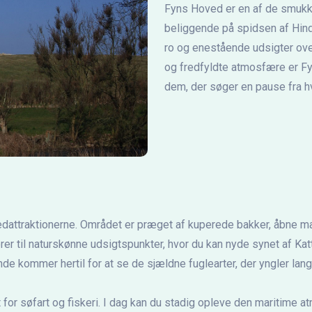
Fyns Hoved er en af de smukk
beliggende på spidsen af Hind
ro og enestående udsigter ove
og fredfyldte atmosfære er Fy
dem, der søger en pause fra h
attraktionerne. Området er præget af kuperede bakker, åbne marke
fører til naturskønne udsigtspunkter, hvor du kan nyde synet af K
de kommer hertil for at se de sjældne fuglearter, der yngler lan
 for søfart og fiskeri. I dag kan du stadig opleve den maritime 