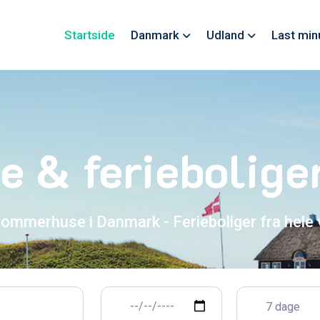
Startside
Danmark
Udland
Last min
 & ferieboliger
sommerhuse i Danmark - Ferieboliger fra hele
7 dage