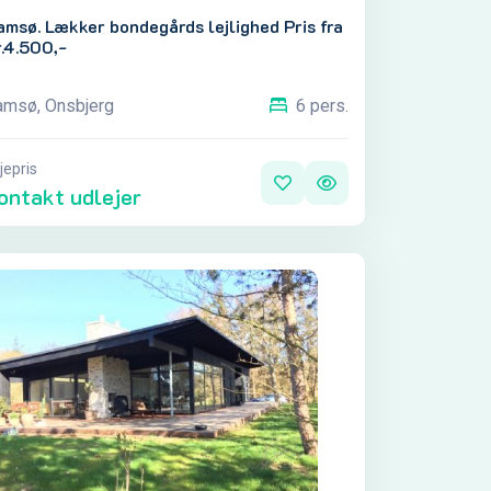
msø. Lækker bondegårds lejlighed Pris fra
.4.500,-
amsø, Onsbjerg
6 pers.
jepris
ontakt udlejer