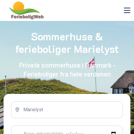
Sommerhuse &
ferieboliger Marielyst
Private sommerhuse i Danmark -
Ferieboliger fra hele verdenen