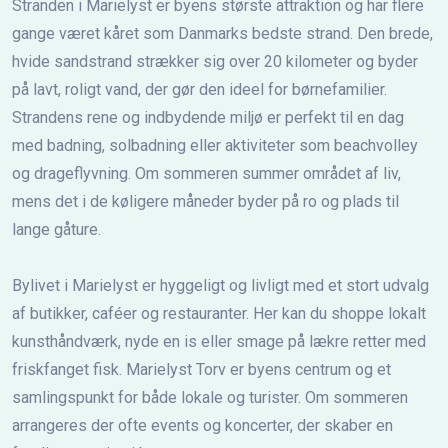
Stranden i Marielyst er byens største attraktion og har flere
gange været kåret som Danmarks bedste strand. Den brede,
hvide sandstrand strækker sig over 20 kilometer og byder
på lavt, roligt vand, der gør den ideel for børnefamilier.
Strandens rene og indbydende miljø er perfekt til en dag
med badning, solbadning eller aktiviteter som beachvolley
og drageflyvning. Om sommeren summer området af liv,
mens det i de køligere måneder byder på ro og plads til
lange gåture.
Bylivet i Marielyst er hyggeligt og livligt med et stort udvalg
af butikker, caféer og restauranter. Her kan du shoppe lokalt
kunsthåndværk, nyde en is eller smage på lækre retter med
friskfanget fisk. Marielyst Torv er byens centrum og et
samlingspunkt for både lokale og turister. Om sommeren
arrangeres der ofte events og koncerter, der skaber en