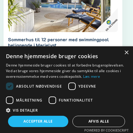
Sommerhus til 12 personer med swimmingpool
beliggende i Marielyst
×
Denne hjemmeside bruger cookies
12
Denne hjemmeside bruger cookies til at forbedre brugeroplevelsen.
Ved at bruge vores hjemmeside giver du samtykke til alle cookies i
overensstemmelse med vores cookiepolitik.
Læs mere
Lejepris
Kontakt udlejer
ABSOLUT NØDVENDIGE
YDEEVNE
MÅLRETNING
FUNKTIONALITET
VIS DETALJER
ACCEPTER ALLE
AFVIS ALLE
POWERED BY COOKIESCRIPT