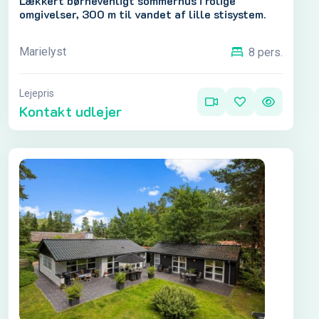
Lækkert børnevenligt sommerhus i rolige
omgivelser, 300 m til vandet af lille stisystem.
Marielyst
8 pers.
Lejepris
Kontakt udlejer